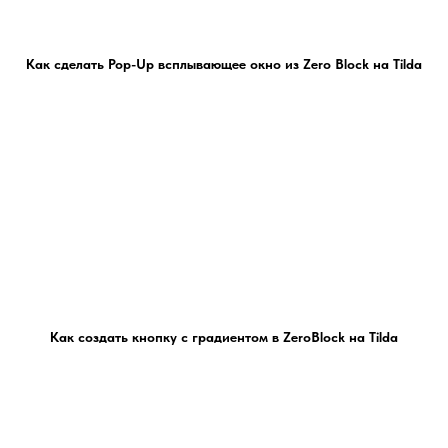
Как сделать Pop-Up всплывающее окно из Zero Block на Tilda
Оставить заявку
Нажимая кнопку, вы принимаете
Положение и Согласие на
обработку персональных данных
Как создать кнопку с градиентом в ZeroBlock на Tilda
Написать мне в: