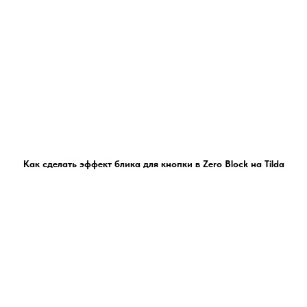
Как сделать эффект блика для кнопки в Zero Block на Tilda
Есть вопросы?
Напишите мне
Оставить заявку: