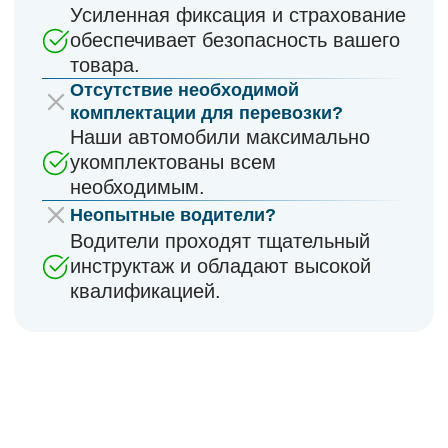
Отсутствие контроля за грузом?
Онлайн-мониторинг через
ГЛОНАСС позволяет всегда знать
местоположение груза.
Риски при перевозке?
Ваш груз застрахован на этапе
транспортировки, что гарантирует
полную безопасность.
Перекладывание ответственности
на клиента?
Позвонив нам, вы снимаете груз с
ваших плеч, а мы выполняем свою
работу качественно и в срок.
Сложности с оплатой?
Мы предлагаем удобные и гибкие
условия оплаты
(рассрочка и
отсрочка платежа)