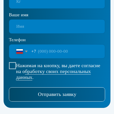
Гибкая оплата
услуг
Возможность оплатить услуги до или после
выполнения работы удобным для вас
способом.
Доступ в любые зоны города
Наличие пропусков позволяет въезд нашему
транспорту в центр города.
Высокий уровень сервиса
Ответственность и оперативность на каждом
этапе сотрудничества.