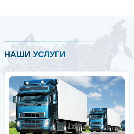
проверенными и надёжными
перевозчиками, контролируя весь
процесс транспортировки на каждом
этапе.
Рассчитать стоимость перевозки
Персональный подход и индивидуальные
тарифы
Мы разрабатываем оптимальные
логистические решения с учётом ваших
потребностей и маршрутов, предлагая
выгодные условия по направлениям:
Самарская, Ульяновская,