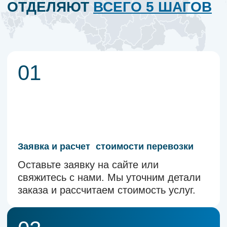
Маршрут
Объём
Вес
Ваше имя
Телефон
+7
Нажимая на кнопку, вы даете согласие
на о
бработку своих персональных
данных
.