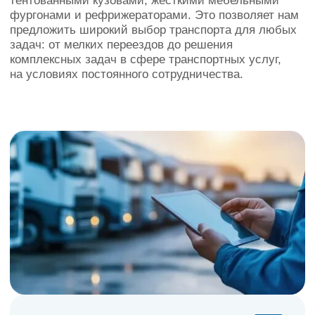
после вашего звонка. Мы обеспечим
клиента постоянным мониторингом
автомобиля на протяжении всего
заказа.
04
Доставка груза из точки А в точку Б
Мы доставим ваш груз точно и в срок,
соблюдая все нормы и требования
перевозке.
05
Сопровождение товара