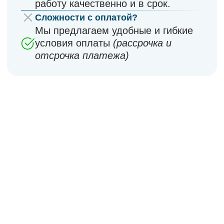
Грузоперевозки любых объёмов по всей
России
Наш автопарк включает 20-тонные
3
шторные полуприцепы объёмом 92 м
3
(13,6м) и 110 м
(16,5 м), с
возможностью загрузки: верхней,
боковой, задней (с двух сторон).
Рассчитать стоимость перевозки
Экспедирование
грузов
Мы сотрудничаем только с