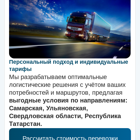
на о
бработку своих персональных
данных
.
Отправить заявку
Или свяжите с нами по
контактам ниже
kamaz-18rus@yandex.ru
8 (800) 250-15-58