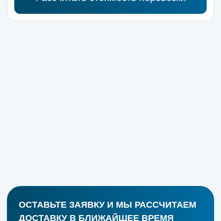
20 ЛЕТ ОПЫТА
В
ГРУЗОПЕРЕВОЗКАХ
За это время сделали сервис своим
приоритетом
В нашем парке автомобили с кузовами объемом
от 18 до 92 м³, оснащенные гидробортами,
тентованными кузовами, жесткими мебельными
фургонами и рефрижераторами. Это позволяет нам
предложить широкий выбор транспорта для любых
задач: от мелких переездов до решения
комплексных задач в сфере транспортных услуг,
на условиях постоянного сотрудничества.