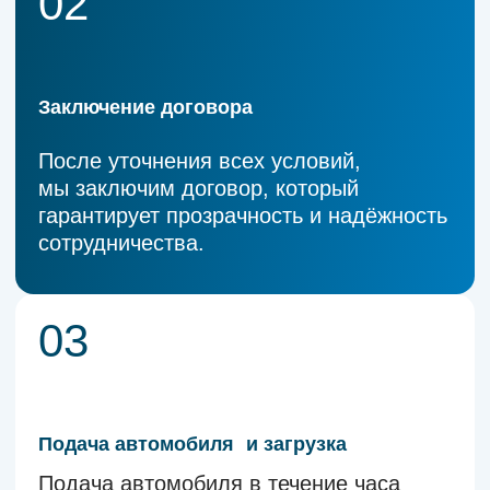
Отправить заявку
Или свяжите с нами по
контактам ниже
kamaz-18rus@yandex.ru
8 (800) 250-15-58