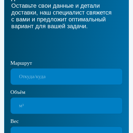
Оперативность
на всех этапах
Рассчитаем стоимость перевозки за 10
минут, предоставим документы в день заказа
и подъедем к вам в течение часа после
звонка.
Собственный
автопарк
Регулярные технические осмотры всех
автомобилей. Спутниковый мониторинг
транспорта для контроля безопасности
и маршрута.