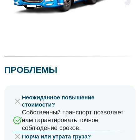
Собственный транспорт позволяет
нам гарантировать точное
соблюдение сроков.
Порча или утрата груза?
Усиленная фиксация и страхование
обеспечивает безопасность вашего
товара.
Отсутствие необходимой
комплектации для перевозки?
Наши автомобили максимально
укомплектованы всем
необходимым.
Неопытные водители?
Водители проходят тщательный
инструктаж и обладают высокой
квалификацией.