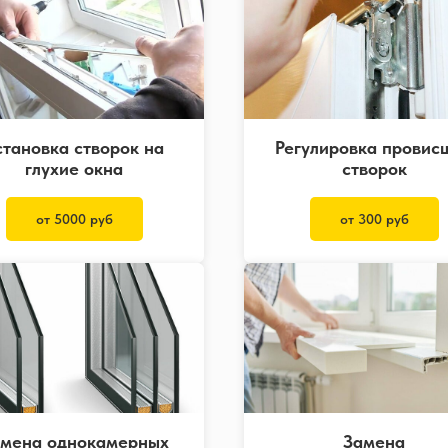
становка створок на
Регулировка провис
глухие окна
створок
от 5000 руб
от 300 руб
мена однокамерных
Замена