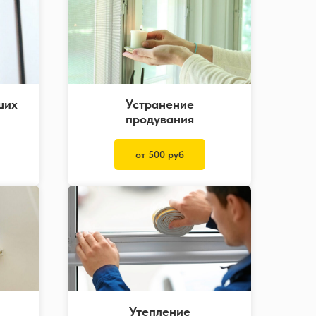
ших
Устранение
продувания
от 500 руб
Утепление