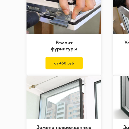
Ремонт
У
фурнитуры
от 450 руб
Замена поврежденных
За