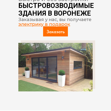
БЫСТРОВОЗВОДИМЫЕ
ЗДАНИЯ В ВОРОНЕЖЕ
Заказывая у нас, вы получаете
электрику в подарок
Заказать
Стройки — нет!
Вы получите готовый
объект на следующий день.
Комплектуем дома вплоть до мебели!
В
наших модулях сразу есть все
необходимое.